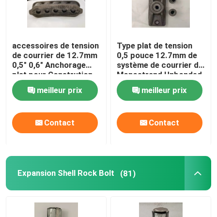
ancre de tension de courrier
accessoires de tension
Type plat de tension
de courrier de 12.7mm
0,5 pouce 12.7mm de
Accessoires de tension de courrier
0,5" 0,6" Anchorage
système de courrier de
plat pour Constrution
Monostrand Unbonded
de PC
Expansion Shell Rock Bolt
meilleur prix
meilleur prix
Baril d'ancre
Contact
Contact
BOULONS D'ANCHRAGE DE ROCHE
Expansion Shell Rock Bolt
(81)
garnitures de tuyau d'acier inoxydables
Union inoxydable de tuyau d'acier