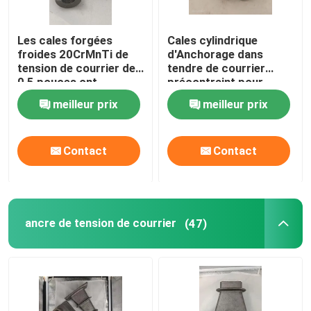
Les cales forgées
Cales cylindrique
froides 20CrMnTi de
d'Anchorage dans
tension de courrier de
tendre de courrier
0,5 pouces ont
précontraint pour
précontraint la cale
l'industrie minière
meilleur prix
meilleur prix
d'Anchorage
Contact
Contact
Aperçu
ancre de tension de courrier
(47)
Produits
A propos de nous