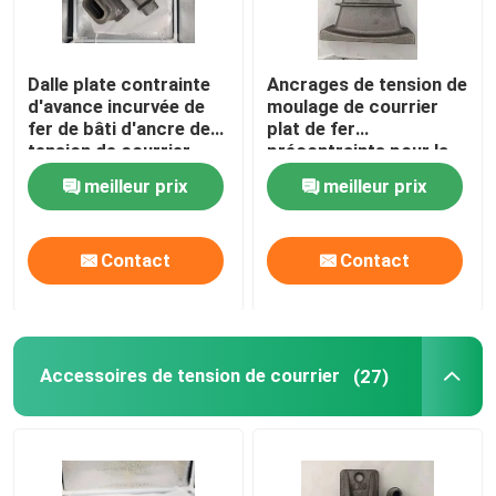
Visite d'usine
Dalle plate contrainte
Ancrages de tension de
d'avance incurvée de
moulage de courrier
fer de bâti d'ancre de
plat de fer
Contrôle de la qualité
tension de courrier
précontraints pour la
pour la construction
construction
meilleur prix
meilleur prix
Contact
Contact
Contact
nouvelles
Tous les cas
Accessoires de tension de courrier
(27)
système de tension de courrier collé
cales de tension de courrier