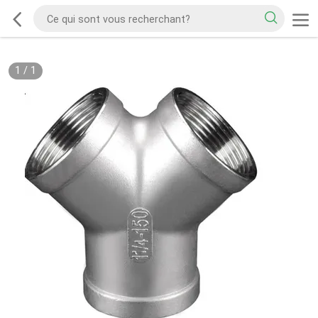
1
/
1