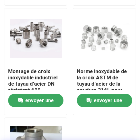
demande
demande
Visite d'usine
Contrôle de la qualité
Contact
Montage de croix
Norme inoxydable de
nouvelles
inoxydable industriel
la croix ASTM de
de tuyau d'acier DN
tuyau d'acier de la
résistant 600
soudure 316L pour
des machines
Tous les cas
envoyer une
envoyer une
demande
demande
système de tension de courrier collé
cales de tension de courrier