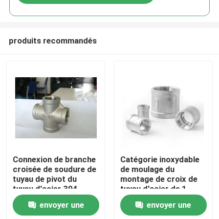
produits recommandés
Aperçu
Connexion de branche
Catégorie inoxydable
croisée de soudure de
de moulage du
tuyau de pivot du
montage de croix de
Produits
tuyau d'acier 304
tuyau d'acier de 1
inoxydable
pouce DN10 316L
envoyer une
envoyer une
A propos de nous